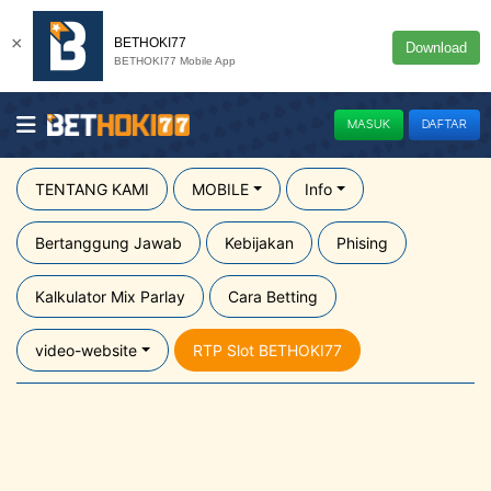
×
BETHOKI77
Download
BETHOKI77 Mobile App
MASUK
DAFTAR
TENTANG KAMI
MOBILE
Info
Bertanggung Jawab
Kebijakan
Phising
Kalkulator Mix Parlay
Cara Betting
video-website
RTP Slot BETHOKI77