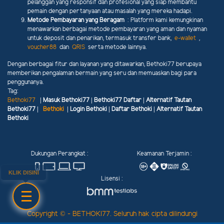
pelanggan yang responsif dan profesional yang siap membantu
pemain dengan pertanyaan atau masalah yang mereka hadapi.
Metode Pembayaran yang Beragam
: Platform kami kemungkinan
menawarkan berbagai metode pembayaran yang aman dan nyaman
untuk deposit dan penarikan, termasuk transfer bank,
e-wallet
,
voucher88
dan
QRIS
serta metode lainnya.
Dengan berbagai fitur dan layanan yang ditawarkan, Bethoki77 berupaya
memberikan pengalaman bermain yang seru dan memuaskan bagi para
penggunanya.
Tag:
Bethoki77
| Masuk Bethoki77 | Bethoki77 Daftar | Alternatif Tautan
Bethoki77 |
Bethoki
| Login Bethoki | Daftar Bethoki | Alternatif Tautan
Bethoki
Dukungan Perangkat :
Keamanan Terjamin :
KLIK DISINI
Lisensi :
Copyright © - BETHOKI77. Seluruh hak cipta dilindungi